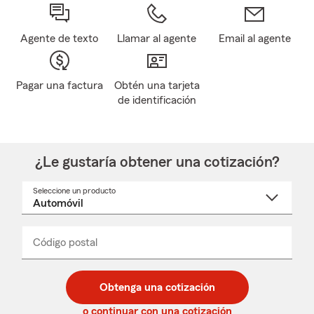
Agente de texto
Llamar al agente
Email al agente
Pagar una factura
Obtén una tarjeta
de identificación
¿Le gustaría obtener una cotización?
Seleccione un producto
Seleccione
un
nombre
de
producto
del
Código postal
Ingresa
Ingresa
_____
menú
un
un
desplegable
código
código
postal
postal
Obtenga una cotización
de
de
5
5
o continuar con una cotización