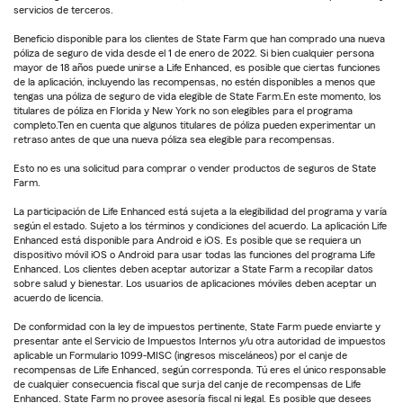
servicios de terceros.
Beneficio disponible para los clientes de State Farm que han comprado una nueva
póliza de seguro de vida desde el 1 de enero de 2022. Si bien cualquier persona
mayor de 18 años puede unirse a Life Enhanced, es posible que ciertas funciones
de la aplicación, incluyendo las recompensas, no estén disponibles a menos que
tengas una póliza de seguro de vida elegible de State Farm.En este momento, los
titulares de póliza en Florida y New York no son elegibles para el programa
completo.Ten en cuenta que algunos titulares de póliza pueden experimentar un
retraso antes de que una nueva póliza sea elegible para recompensas.
Esto no es una solicitud para comprar o vender productos de seguros de State
Farm.
La participación de Life Enhanced está sujeta a la elegibilidad del programa y varía
según el estado. Sujeto a los términos y condiciones del acuerdo. La aplicación Life
Enhanced está disponible para Android e iOS. Es posible que se requiera un
dispositivo móvil iOS o Android para usar todas las funciones del programa Life
Enhanced. Los clientes deben aceptar autorizar a State Farm a recopilar datos
sobre salud y bienestar. Los usuarios de aplicaciones móviles deben aceptar un
acuerdo de licencia.
De conformidad con la ley de impuestos pertinente, State Farm puede enviarte y
presentar ante el Servicio de Impuestos Internos y/u otra autoridad de impuestos
aplicable un Formulario 1099-MISC (ingresos misceláneos) por el canje de
recompensas de Life Enhanced, según corresponda. Tú eres el único responsable
de cualquier consecuencia fiscal que surja del canje de recompensas de Life
Enhanced. State Farm no provee asesoría fiscal ni legal. Es posible que desees