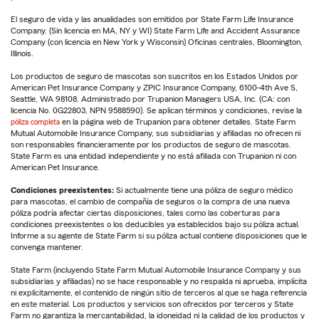
El seguro de vida y las anualidades son emitidos por State Farm Life Insurance
Company. (Sin licencia en MA, NY y WI) State Farm Life and Accident Assurance
Company (con licencia en New York y Wisconsin) Oficinas centrales, Bloomington,
Illinois.
Los productos de seguro de mascotas son suscritos en los Estados Unidos por
American Pet Insurance Company y ZPIC Insurance Company, 6100-4th Ave S,
Seattle, WA 98108. Administrado por Trupanion Managers USA, Inc. (CA: con
licencia No. 0G22803, NPN 9588590). Se aplican términos y condiciones, revise la
póliza completa
en la página web de Trupanion para obtener detalles. State Farm
Mutual Automobile Insurance Company, sus subsidiarias y afiliadas no ofrecen ni
son responsables financieramente por los productos de seguro de mascotas.
State Farm es una entidad independiente y no está afiliada con Trupanion ni con
American Pet Insurance.
Condiciones preexistentes:
Si actualmente tiene una póliza de seguro médico
para mascotas, el cambio de compañía de seguros o la compra de una nueva
póliza podría afectar ciertas disposiciones, tales como las coberturas para
condiciones preexistentes o los deducibles ya establecidos bajo su póliza actual.
Informe a su agente de State Farm si su póliza actual contiene disposiciones que le
convenga mantener.
State Farm (incluyendo State Farm Mutual Automobile Insurance Company y sus
subsidiarias y afiliadas) no se hace responsable y no respalda ni aprueba, implícita
ni explícitamente, el contenido de ningún sitio de terceros al que se haga referencia
en este material. Los productos y servicios son ofrecidos por terceros y State
Farm no garantiza la mercantabilidad, la idoneidad ni la calidad de los productos y