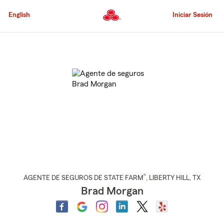
Pasar
al
English
Iniciar Sesión
contenido
principal
Comienzo
del
contenido
principal
®
AGENTE DE SEGUROS DE STATE FARM
,
LIBERTY HILL
, TX
Brad Morgan