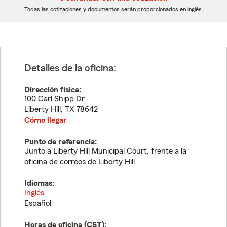
dígitos
dígitos
Todas las cotizaciones y documentos serán proporcionados en inglés.
Detalles de la oficina:
Dirección física:
100 Carl Shipp Dr
Liberty Hill
,
TX
78642
Cómo llegar
Punto de referencia:
Junto a Liberty Hill Municipal Court, frente a la
oficina de correos de Liberty Hill
Idiomas:
Inglés
Español
Horas de oficina (
CST
):